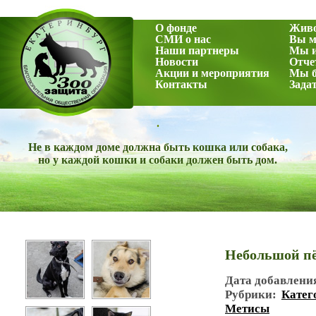
О фонде
Жив
СМИ о нас
Вы м
Наши партнеры
Мы и
Новости
Отче
Акции и мероприятия
Мы б
Контакты
Зада
.
Не в каждом доме должна быть кошка или собака,
но у каждой кошки и собаки должен быть дом.
Небольшой пё
Дата добавлени
Рубрики:
Катег
Метисы