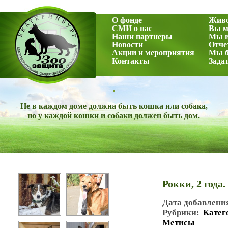
О фонде
Жив
СМИ о нас
Вы м
Наши партнеры
Мы и
Новости
Отче
Акции и мероприятия
Мы б
Контакты
Зада
.
Не в каждом доме должна быть кошка или собака,
но у каждой кошки и собаки должен быть дом.
Рокки, 2 года.
Дата добавлени
Рубрики:
Катег
Метисы