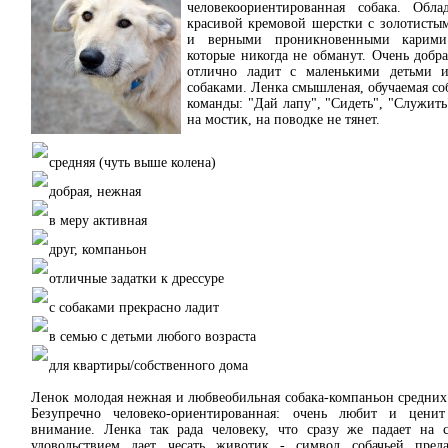
человекоориентированная собака.
Облад
красивой кремовой шерстки с золотисты
и верными проникновенными карими 
которые никогда не обманут. Очень добра
отлично ладит с маленькими детьми 
собаками. Ленка смышленая, обучаемая соб
команды: "Дай лапу", "Сидеть", "Служить"
на мостик, на поводке не тянет.
средняя (чуть выше колена)
добрая, нежная
в меру активная
друг, компаньон
отличные задатки к дрессуре
с собаками прекрасно ладит
в семью с детьми любого возраста
для квартиры/собственного дома
Ленок молодая нежная и любвеобильная собака-компаньон средних
Безупречно человеко-ориентированная: очень любит и цени
внимание. Ленка так рада человеку, что сразу же падает на 
удовольствием дает чесать животик - символ собачьей пред