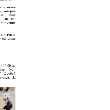
ь должное
м, которые
ию. Ленка
и. Она НЕ
о внимание
 качествам
те малышке
с 10:00 до
атеринбург,
". С собой
пуска). На