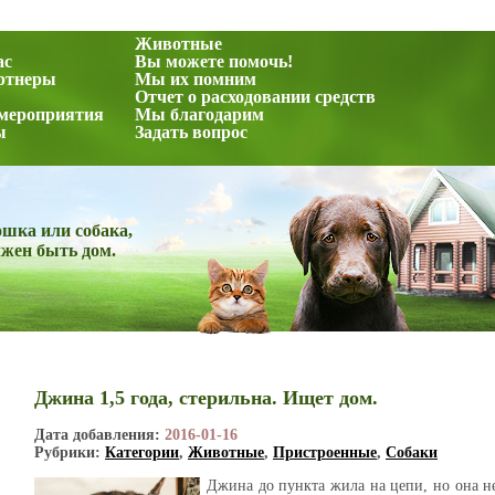
Животные
ас
Вы можете помочь!
ртнеры
Мы их помним
Отчет о расходовании средств
 мероприятия
Мы благодарим
ы
Задать вопрос
шка или собака,
лжен быть дом.
Джина 1,5 года, стерильна. Ищет дом.
Дата добавления:
2016-01-16
Рубрики:
Категории
,
Животные
,
Пристроенные
,
Cобаки
Джина до пункта жила на цепи, но она не