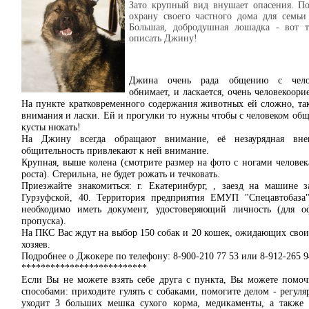
Зато крупный вид внушает опасения. По
охрану своего частного дома для семьи
Большая, добродушная лошадка - вот 
описать Джину!
Джина очень рада общению с чело
обнимает, и ласкается, очень человекоори
На пункте кратковременного содержания животных ей сложно, та
внимания и ласки. Ей и прогулки то нужны чтобы с человеком обща
кусты нюхать!
На Джину всегда обращают внимание, её незаурядная вн
общительность привлекают к ней внимание.
Крупная, выше колена (смотрите размер на фото с ногами человек
роста). Стерильна, не будет рожать и течковать.
Приезжайте знакомиться: г. Екатеринбург, , заезд на машине 
Гурзуфской, 40. Территория предприятия ЕМУП "Спецавтобаза"
необходимо иметь документ, удостоверяющий личность (для о
пропуска).
На ПКС Вас ждут на выбор 150 собак и 20 кошек, ожидающих сво
хозяев.
Подробнее о Джокере по телефону: 8-900-210 77 53 или 8-912-265 
**************************
Если Вы не можете взять себе друга с пункта, Вы можете помо
способами: приходите гулять с собаками, помогите делом - регуля
уходит 3 больших мешка сухого корма, медикаменты, а также 