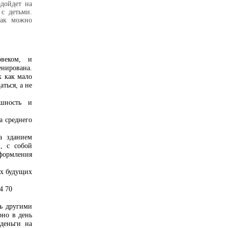
дойдет на
 с детьми.
так можно
веком, и
енирована.
к как мало
ться, а не
ешность и
а среднего
за зданием
, с собой
формления
их будущих
94 70
чь другими
рно в день
деньги на