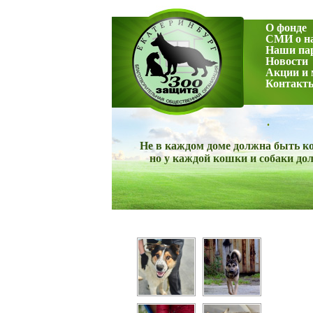
О фонде
СМИ о н
Наши па
Новости
Акции и
Контакт
.
Не в каждом доме должна быть ко
но у каждой кошки и собаки до